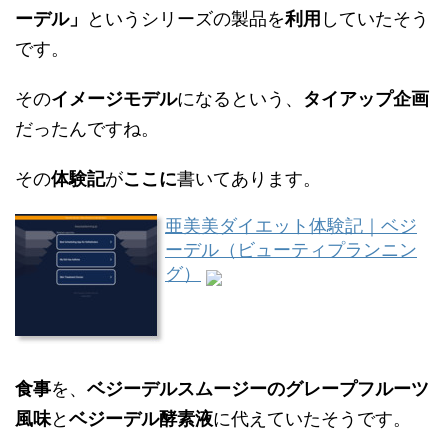
ーデル」
というシリーズの製品を
利用
していたそう
です。
その
イメージモデル
になるという、
タイアップ企画
だったんですね。
その
体験記
が
ここに
書いてあります。
亜美美ダイエット体験記｜ベジ
ーデル（ビューティプランニン
グ）
食事
を、
ベジーデルスムージーのグレープフルーツ
風味
と
ベジーデル酵素液
に代えていたそうです。