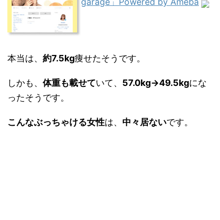
garage」Powered by Ameba
本当は、
約7.5kg
痩せたそうです。
しかも、
体重も載せて
いて、
57.0kg→49.5kg
にな
ったそうです。
こんなぶっちゃける女性
は、
中々居ない
です。