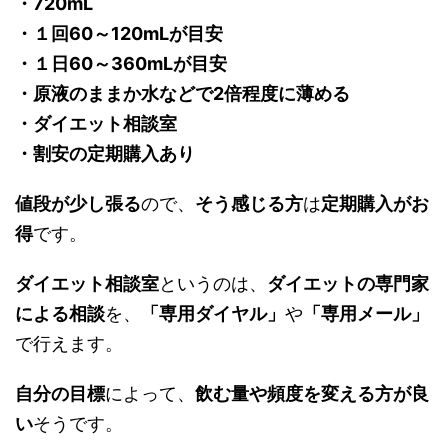
・720mL
・１回60～120mLが目安
・１日60～360mLが目安
・原液のままか水などで2倍程度に薄める
・ダイエット相談室
・割安の定期購入あり
値段が少し張る
ので、
そう感じる方
は
定期購入がお
得
です。
ダイエット相談室
というのは、
ダイエットの専門家
による相談
を、
「専用ダイヤル」
や
「専用メール」
で行えます。
自分の目標
によって、
飲む量や頻度を変える方が良
い
そうです。