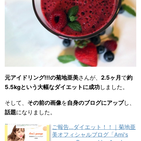
元アイドリング!!!の菊地亜美
さんが、
2.5ヶ月
で
約
5.5kgという大幅なダイエットに成功
しました。
そして、
その前の画像
を
自身のブログにアップ
し、
話題
になりました。
ご報告…ダイエット！！｜菊地亜
美オフィシャルブログ「Ami's