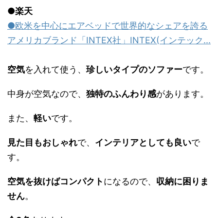
●楽天
●欧米を中心にエアベッドで世界的なシェアを誇る
アメリカブランド「INTEX社」INTEX(インテック...
空気
を入れて使う、
珍しいタイプのソファー
です。
中身が空気なので、
独特のふんわり感
があります。
また、
軽い
です。
見た目もおしゃれ
で、
インテリアとしても良い
で
す。
空気を抜けばコンパクト
になるので、
収納に困りま
せん
。