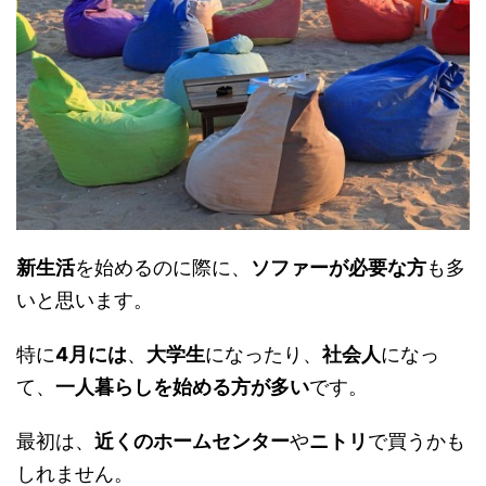
新生活
を始めるのに際に、
ソファーが必要な方
も多
いと思います。
特に
4月には
、
大学生
になったり、
社会人
になっ
て、
一人暮らしを始める方が多い
です。
最初は、
近くのホームセンター
や
ニトリ
で買うかも
しれません。