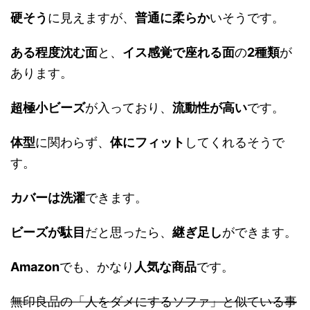
硬そう
に見えますが、
普通に柔らか
いそうです。
ある程度沈む面
と、
イス感覚で座れる面
の
2種類
が
あります。
超極小ビーズ
が入っており、
流動性が高い
です。
体型
に関わらず、
体にフィット
してくれるそうで
す。
カバーは洗濯
できます。
ビーズが駄目
だと思ったら、
継ぎ足し
ができます。
Amazon
でも、かなり
人気な商品
です。
無印良品の「人をダメにするソファ」と似ている事