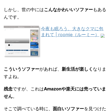
しかし、世の中には
こんなかわいいソファー
もある
んです。
今夜も眠ろう、大きなクマに包
まれて | roomie（ルーミー）
こういうソファー
があれば、
新生活が楽しく
なりま
すよね。
残念
ですが、これは
Amazonや楽天には売っていま
せん
。
そこで調べている時に、
面白いソファー
を見つけた